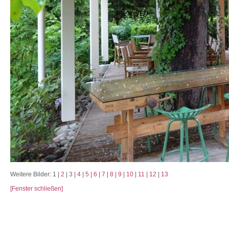
Weitere Bilder: 1 |
2
|
3
|
4
|
5
|
6
|
7
|
8
|
9
|
10
|
11
|
12
|
13
[Fenster schließen]