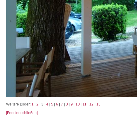
Weitere Bilder:
1
|
2
| 3 |
4
|
5
|
6
|
7
|
8
|
9
|
10
|
11
|
12
|
13
[Fenster schließen]