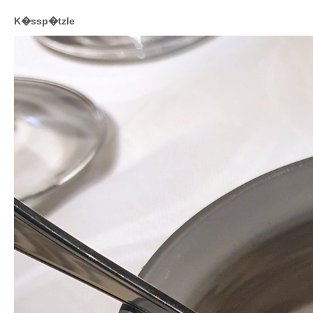
K�ssp�tzle