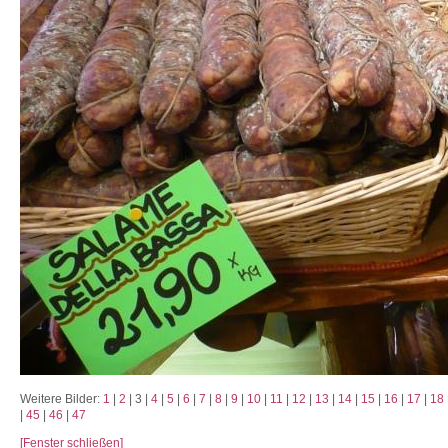
Weitere Bilder:
1
|
2
| 3 |
4
|
5
|
6
|
7
|
8
|
9
|
10
|
11
|
12
|
13
|
14
|
15
|
16
|
17
|
18
|
45
|
46
|
47
[Fenster schließen]