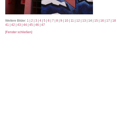
Weitere Bilder:
1
|
2
|
3
|
4
|
5
|
6
|
7
|
8
|
9
|
10
|
11
|
12
|
13
| 14 |
15
|
16
|
17
|
18
41
|
42
|
43
|
44
|
45
|
46
|
47
[Fenster schließen]