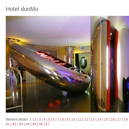
Hotel duoMo
Weitere Bilder:
1
|
2
|
3
|
4
|
5
|
6
|
7
|
8
|
9
|
10
|
11
|
12
|
13
|
14
|
15
|
16
|
17
|
18
41
|
42
|
43
|
44
|
45
|
46
|
47