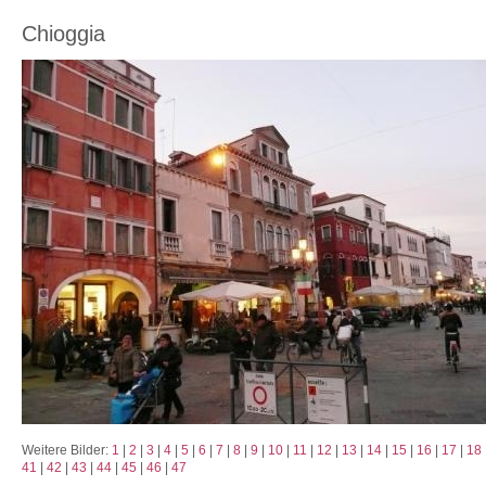
Chioggia
Weitere Bilder:
1
|
2
|
3
|
4
|
5
|
6
|
7
|
8
|
9
|
10
|
11
|
12
|
13
|
14
|
15
|
16
|
17
|
18
41
|
42
|
43
|
44
|
45
|
46
|
47