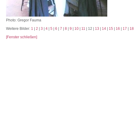
Photo: Gregor Fauma
Weitere Bilder:
1
|
2
|
3
|
4
|
5
|
6
|
7
|
8
|
9
|
10
|
11
| 12 |
13
|
14
|
15
|
16
|
17
|
18
[Fenster schließen]