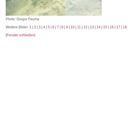
Photo: Gregor Fauma
Weitere Bilder:
1
|
2
|
3
|
4
|
5
|
6
|
7
|
8
|
9
|
10
|
11
|
12
|
13
|
14
|
15
|
16
|
17
|
18
[Fenster schließen]