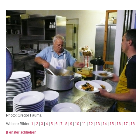
Photo: Gregor Fauma
Weitere Bilder:
1
|
2
|
3
|
4
|
5
|
6
|
7
|
8
|
9
|
10
|
11
|
12
|
13
|
14
|
15
|
16
|
17
|
18
[Fenster schließen]